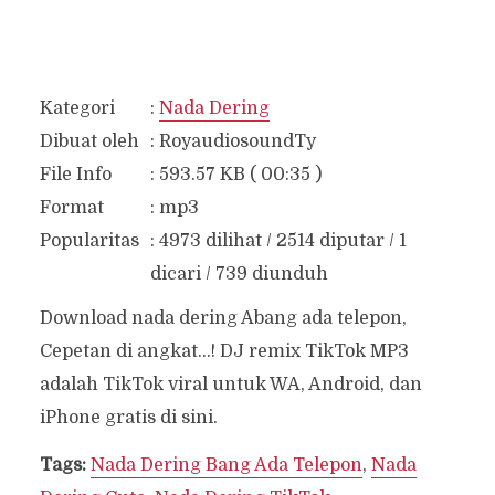
Kategori
:
Nada Dering
Dibuat oleh
:
RoyaudiosoundTy
File Info
:
593.57 KB ( 00:35 )
Format
:
mp3
Popularitas
:
4973 dilihat / 2514 diputar / 1
dicari / 739 diunduh
Download nada dering Abang ada telepon,
Cepetan di angkat…! DJ remix TikTok MP3
adalah TikTok viral untuk WA, Android, dan
iPhone gratis di sini.
Tags:
Nada Dering Bang Ada Telepon
,
Nada