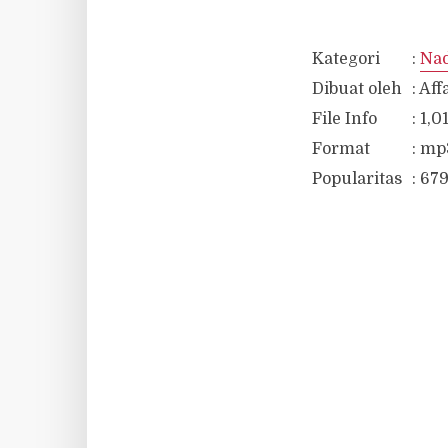
Kategori
:
Nad
Dibuat oleh
:
Aff
File Info
:
1,0
Format
:
mp
Popularitas
:
679