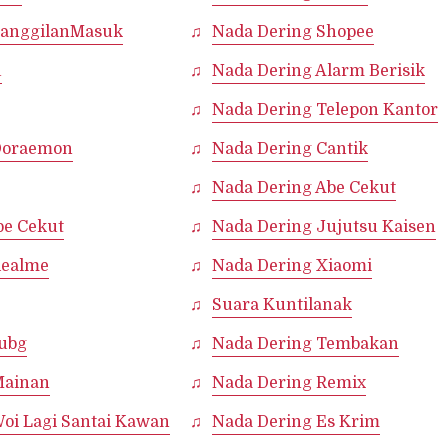
PanggilanMasuk
Nada Dering Shopee
u
Nada Dering Alarm Berisik
Nada Dering Telepon Kantor
Doraemon
Nada Dering Cantik
Nada Dering Abe Cekut
be Cekut
Nada Dering Jujutsu Kaisen
Realme
Nada Dering Xiaomi
Suara Kuntilanak
ubg
Nada Dering Tembakan
Mainan
Nada Dering Remix
oi Lagi Santai Kawan
Nada Dering Es Krim