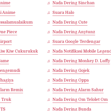
Anime
Nada Dering Sinchan
si Anime
Suara Halo
Assalamualaikum
Nada Dering Cute
ne Piece
Nada Dering Anytunz
irport
Suara Google Terdengar
Kiw Kiw Cukurukuk
Nada Notifikasi Mobile Legen
Game
Nada Dering Monkey D. Luffy
Pengemudi
Nada Dering Gojek
Chagiya
Nada Dering Oppa
Alarm Remix
Nada Dering Alarm Sahur
n Truk
Nada Dering Om Telolet Om
BTS
Nada Dering Bunda