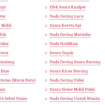
ayi
Efek Suara Knalpot
tor
Nada Dering Lucu
 Mobil
Suara Kereta Api
kTok
Nada Dering Marimba
Nokia
Nada Notifikasi
Horor
Suara Gagak
Binatang
Nada Dering Suara Burung
 Hias
Suara Kicau Burung
Hutan (Murai Batu)
Nada Dering Polisi
ans
Suara Sirine Mobil Polisi
WA Sebut Nama
Nada Dering Untuk Wanita