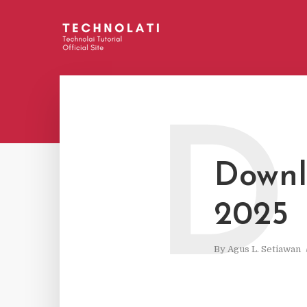
D
Downl
2025
By
Agus L. Setiawan