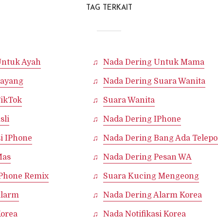
TAG TERKAIT
Untuk Ayah
Nada Dering Untuk Mama
Sayang
Nada Dering Suara Wanita
TikTok
Suara Wanita
sli
Nada Dering IPhone
si IPhone
Nada Dering Bang Ada Telep
Mas
Nada Dering Pesan WA
IPhone Remix
Suara Kucing Mengeong
Alarm
Nada Dering Alarm Korea
Korea
Nada Notifikasi Korea