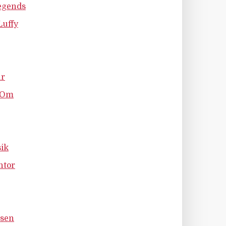
Legends
Luffy
ur
t Om
ik
ntor
isen