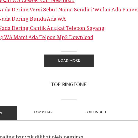
 Pesan WA Cewek Kau Download
ada Dering Versi Sebut Nama Sendiri ‘Wulan Ada Pangg
Nada Dering Bunda Ada WA
ada Dering Cantik Angkat Telepon Sayang
ng WA Mami Ada Telpon Mp3 Download
LOAD MORE
TOP RINGTONE
TOP PUTAR
TOP UNDUH
SA
paling banyak dilihat oleh pemirsa