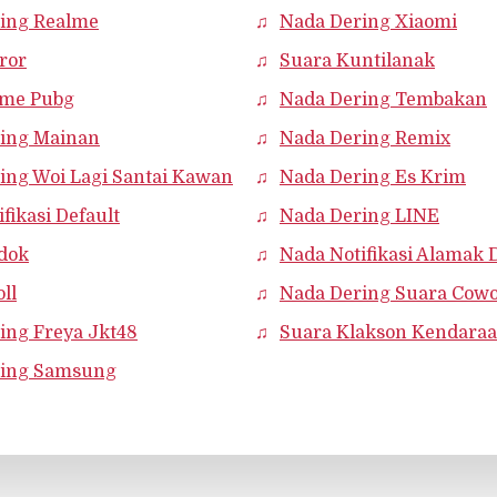
ing Realme
Nada Dering Xiaomi
ror
Suara Kuntilanak
ame Pubg
Nada Dering Tembakan
ing Mainan
Nada Dering Remix
ing Woi Lagi Santai Kawan
Nada Dering Es Krim
fikasi Default
Nada Dering LINE
dok
Nada Notifikasi Alamak D
ll
Nada Dering Suara Cow
ing Freya Jkt48
Suara Klakson Kendaraan
ring Samsung