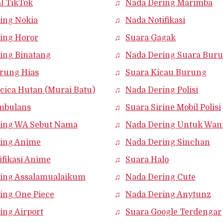
al TikTok
Nada Dering Marimba
ing Nokia
Nada Notifikasi
ing Horor
Suara Gagak
ing Binatang
Nada Dering Suara Bur
rung Hias
Suara Kicau Burung
cica Hutan (Murai Batu)
Nada Dering Polisi
mbulans
Suara Sirine Mobil Polisi
ing WA Sebut Nama
Nada Dering Untuk Wan
ing Anime
Nada Dering Sinchan
ifikasi Anime
Suara Halo
ing Assalamualaikum
Nada Dering Cute
ing One Piece
Nada Dering Anytunz
ing Airport
Suara Google Terdengar