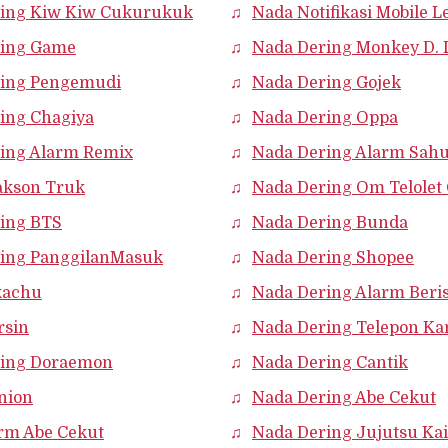
ing Kiw Kiw Cukurukuk
Nada Notifikasi Mobile 
ring Game
Nada Dering Monkey D. 
ring Pengemudi
Nada Dering Gojek
ing Chagiya
Nada Dering Oppa
ing Alarm Remix
Nada Dering Alarm Sah
akson Truk
Nada Dering Om Telole
ing BTS
Nada Dering Bunda
ing PanggilanMasuk
Nada Dering Shopee
kachu
Nada Dering Alarm Beris
rsin
Nada Dering Telepon Ka
ring Doraemon
Nada Dering Cantik
nion
Nada Dering Abe Cekut
rm Abe Cekut
Nada Dering Jujutsu Ka