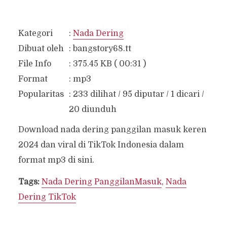
Kategori
:
Nada Dering
Dibuat oleh
:
bangstory68.tt
File Info
:
375.45 KB ( 00:31 )
Format
:
mp3
Popularitas
:
233 dilihat / 95 diputar / 1 dicari /
20 diunduh
Download nada dering panggilan masuk keren
2024 dan viral di TikTok Indonesia dalam
format mp3 di sini.
Tags:
Nada Dering PanggilanMasuk
,
Nada
Dering TikTok